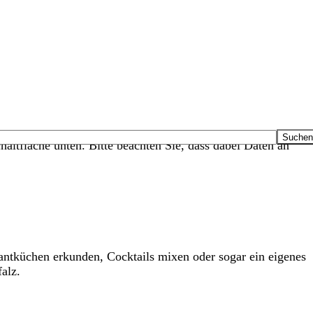
haltfläche unten. Bitte beachten Sie, dass dabei Daten an
rantküchen erkunden, Cocktails mixen oder sogar ein eigenes
alz.