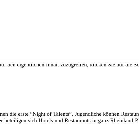
uf den eigentlichen Inhalt zuzugreifen, klicken Sie auf die Sc
men die erste “Night of Talents”. Jugendliche können Restau
eteiligen sich Hotels und Restaurants in ganz Rheinland-Pf