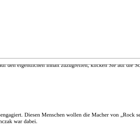
uf den eigentlichen Inhalt zuzugreifen, klicken Sie auf die Sc
 engagiert. Diesen Menschen wollen die Macher von „Rock se
mczak war dabei.