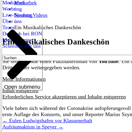
Mediathek
Mediathek
Werbung
/
Live-Sendung
Neueste Videos
Über uns
/
Team
Ein Musikalisches Dankeschön
Dein Job bei RON
Medienpartner
Ein Musikalisches Dankeschön
Schreiben Sie uns
Suchen
Sie sehen gerade einen Platzhalterinhalt von
YouTube
. Um a
nach:
Drittanbieter weitergegeben werden.
Mehr Informationen
Open submenu
Inhalt entsperren
Erforderlichen Service akzeptieren und Inhalte entsperren
Viele haben sich während der Coronakrise aufopferungsvoll
erste Auflage des Konzerts, und unser Reporter Marius Szy
← Eulen Ludwigshafen vor Klassenerhalt
Aufräumaktion in Speyer →