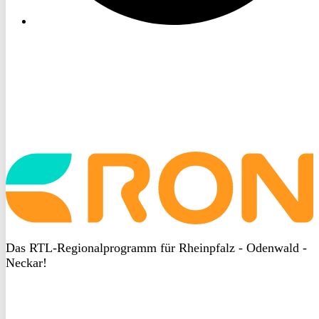
Startseite
aufrufen
Das RTL-Regionalprogramm für Rheinpfalz - Odenwald -
Neckar!
DSGVO
bei