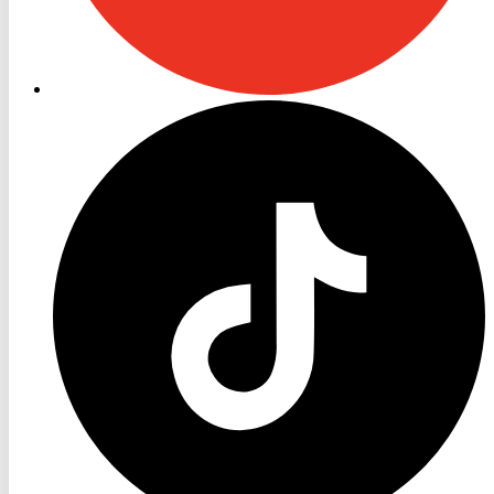
RON
TV
TikTok