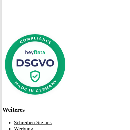
heyData
DSGVO
bei
heyData
Weiteres
Schreiben Sie uns
Werbung