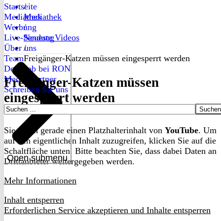
Startseite
/
Mediathek
Mediathek
Werbung
/
Live-Sendung
Neueste Videos
Über uns
/
Team
Freigänger-Katzen müssen eingesperrt werden
Dein Job bei RON
Medienpartner
Freigänger-Katzen müssen
Schreiben Sie uns
eingesperrt werden
Suchen
nach:
Sie sehen gerade einen Platzhalterinhalt von
YouTube
. Um
auf den eigentlichen Inhalt zuzugreifen, klicken Sie auf die
Schaltfläche unten. Bitte beachten Sie, dass dabei Daten an
Open submenu
Drittanbieter weitergegeben werden.
Mehr Informationen
Inhalt entsperren
Erforderlichen Service akzeptieren und Inhalte entsperren