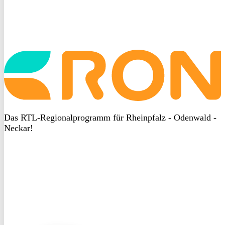
Startseite
aufrufen
Das RTL-Regionalprogramm für Rheinpfalz - Odenwald -
Neckar!
DSGVO
bei
heyData