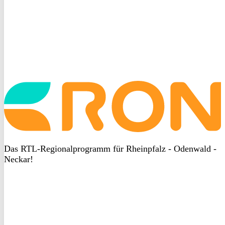
Startseite
aufrufen
Das RTL-Regionalprogramm für Rheinpfalz - Odenwald -
Neckar!
DSGVO
bei
heyData