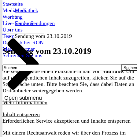
Startseite
/
Mediathek
Mediathek
Werbung
/
Live-Sendung
Ganze Sendungen
Über uns
/
Team
Sendung vom 23.10.2019
Dein Job bei RON
Medienpartner
Sendung vom 23.10.2019
Schreiben Sie uns
Suchen
Sie sehen gerade einen Platzhalterinhalt von
YouTube
. Um
nach:
auf den eigentlichen Inhalt zuzugreifen, klicken Sie auf die
Schaltfläche unten. Bitte beachten Sie, dass dabei Daten an
Drittanbieter weitergegeben werden.
Open submenu
Mehr Informationen
Inhalt entsperren
Erforderlichen Service akzeptieren und Inhalte entsperren
Mit einem Rechtsanwalt reden wir über den Prozess im