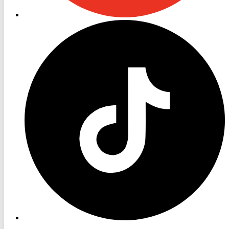
RON
TV
TikTok