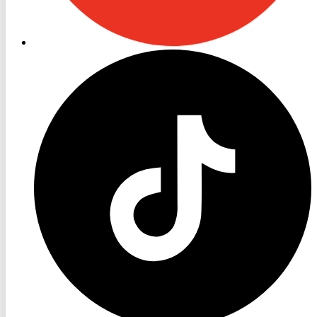
RON
TV
TikTok