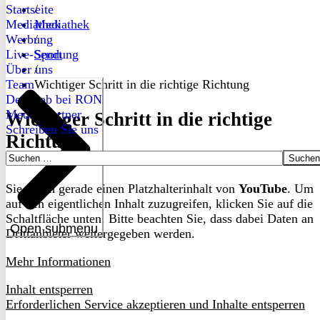
Startseite
/
Mediathek
Mediathek
Werbung
/
Live-Sendung
Sport
Über uns
/
Team
Wichtiger Schritt in die richtige Richtung
Dein Job bei RON
Medienpartner
Wichtiger Schritt in die richtige
Schreiben Sie uns
Richtung
Suchen
nach:
Sie sehen gerade einen Platzhalterinhalt von
YouTube
. Um
auf den eigentlichen Inhalt zuzugreifen, klicken Sie auf die
Schaltfläche unten. Bitte beachten Sie, dass dabei Daten an
Open submenu
Drittanbieter weitergegeben werden.
Mehr Informationen
Inhalt entsperren
Erforderlichen Service akzeptieren und Inhalte entsperren