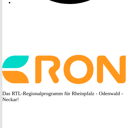
Startseite
aufrufen
Das RTL-Regionalprogramm für Rheinpfalz - Odenwald -
Neckar!
DSGVO
bei
heyData