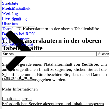
Startseite
/
Mediathek
Mediathek
Werbung
/
Live-Sendung
Sport
Über uns
/
Team
1. FC Kaiserslautern in der oberen Tabellenhälfte
Dein Job bei RON
Medienpartner
1. FC Kaiserslautern in der oberen
Schreiben Sie uns
Tabellenhälfte
Suchen
nach:
Sie sehen gerade einen Platzhalterinhalt von
YouTube
. Um
auf den eigentlichen Inhalt zuzugreifen, klicken Sie auf die
Schaltfläche unten. Bitte beachten Sie, dass dabei Daten an
Open submenu
Drittanbieter weitergegeben werden.
Mehr Informationen
Inhalt entsperren
Erforderlichen Service akzeptieren und Inhalte entsperren