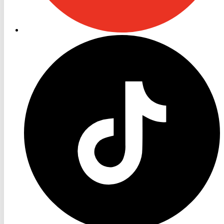
RON
TV
TikTok