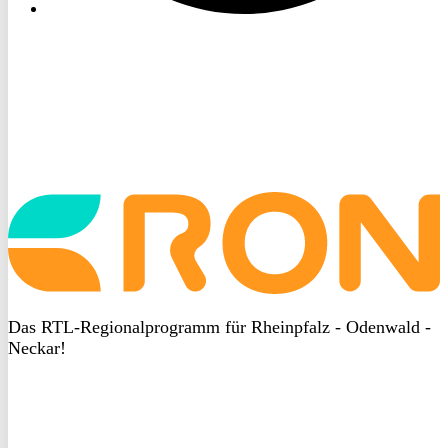
Startseite
aufrufen
Das RTL-Regionalprogramm für Rheinpfalz - Odenwald -
Neckar!
DSGVO
bei
heyData