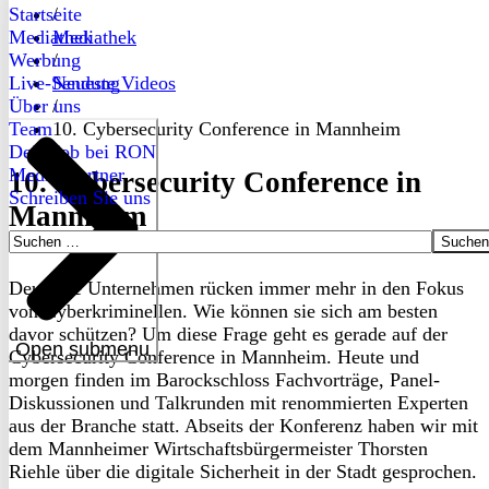
Startseite
/
Mediathek
Mediathek
Werbung
/
Live-Sendung
Neueste Videos
Über uns
/
Team
10. Cybersecurity Conference in Mannheim
Dein Job bei RON
Medienpartner
10. Cybersecurity Conference in
Schreiben Sie uns
Mannheim
Suchen
nach:
Deutsche Unternehmen rücken immer mehr in den Fokus
von Cyberkriminellen. Wie können sie sich am besten
davor schützen? Um diese Frage geht es gerade auf der
Open submenu
Cybersecurity Conference in Mannheim. Heute und
morgen finden im Barockschloss Fachvorträge, Panel-
Diskussionen und Talkrunden mit renommierten Experten
aus der Branche statt. Abseits der Konferenz haben wir mit
dem Mannheimer Wirtschaftsbürgermeister Thorsten
Riehle über die digitale Sicherheit in der Stadt gesprochen.