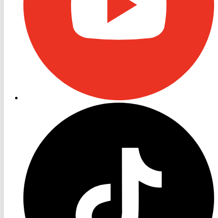
RON
TV
TikTok