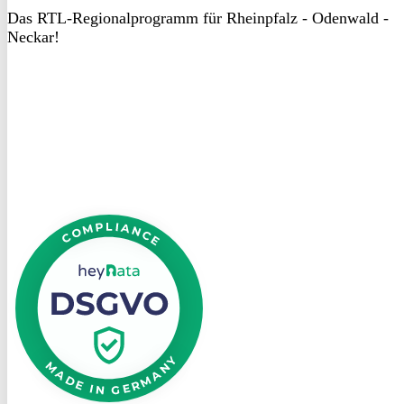
Das RTL-Regionalprogramm für Rheinpfalz - Odenwald -
Neckar!
DSGVO
bei
heyData
DSGVO
bei
heyData