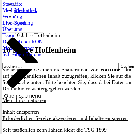
Startseite
/
Mediathek
Mediathek
Werbung
/
Live-Sendung
Sport
Über uns
/
Team
10 Jahre Hoffenheim
Dein Job bei RON
Medienpartner
10 Jahre Hoffenheim
Schreiben Sie uns
Suchen
Sie sehen gerade einen Platzhalterinhalt von
YouTube
. Um
nach:
auf den eigentlichen Inhalt zuzugreifen, klicken Sie auf die
Schaltfläche unten. Bitte beachten Sie, dass dabei Daten an
Drittanbieter weitergegeben werden.
Open submenu
Mehr Informationen
Inhalt entsperren
Erforderlichen Service akzeptieren und Inhalte entsperren
Seit tatsächlich zehn Jahren kickt die TSG 1899