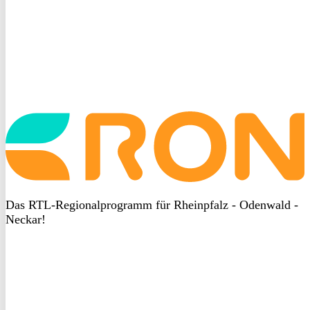
Startseite
aufrufen
Das RTL-Regionalprogramm für Rheinpfalz - Odenwald -
Neckar!
DSGVO
bei
heyData