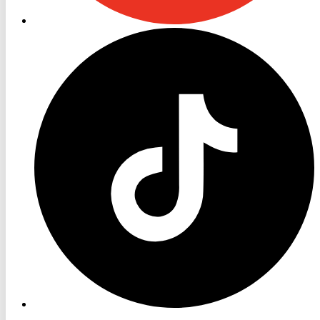
RON
TV
TikTok