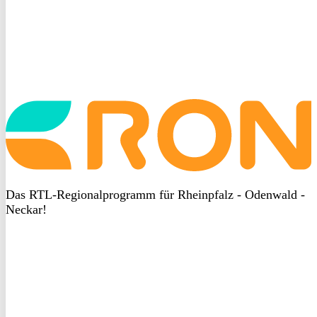
Startseite
aufrufen
Das RTL-Regionalprogramm für Rheinpfalz - Odenwald -
Neckar!
DSGVO
bei
heyData