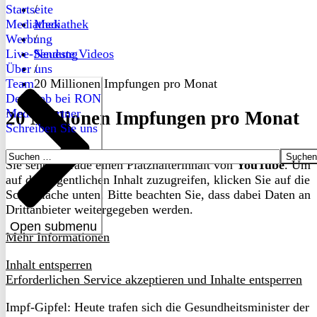
Startseite
/
Mediathek
Mediathek
Werbung
/
Live-Sendung
Neueste Videos
Über uns
/
Team
20 Millionen Impfungen pro Monat
Dein Job bei RON
Medienpartner
20 Millionen Impfungen pro Monat
Schreiben Sie uns
Suchen
Sie sehen gerade einen Platzhalterinhalt von
YouTube
. Um
nach:
auf den eigentlichen Inhalt zuzugreifen, klicken Sie auf die
Schaltfläche unten. Bitte beachten Sie, dass dabei Daten an
Drittanbieter weitergegeben werden.
Open submenu
Mehr Informationen
Inhalt entsperren
Erforderlichen Service akzeptieren und Inhalte entsperren
Impf-Gipfel: Heute trafen sich die Gesundheitsminister der