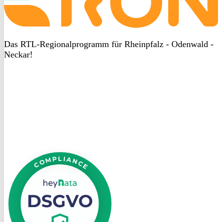
Das RTL-Regionalprogramm für Rheinpfalz - Odenwald -
Neckar!
DSGVO
bei
heyData
DSGVO
bei
heyData