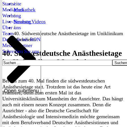
Startseite
/
Mediathek
Mediathek
Werbung
/
Live-Sendung
Neueste Videos
Über uns
/
Team
40. Südwestdeutsche Anästhesietage im Uniklinikum
Dein Job bei RON
Mannheim
Medienpartner
Schreiben Sie uns
40. Südwestdeutsche Anästhesietage
im Uniklinikum Mannheim
Suchen
nach:
Bereits zum 40. Mal finden die südwestdeutschen
Anästhesietage statt. Trotzdem ist das heute eine Art
Open submenu
Premiere, denn zum ersten Mal ist das
Universitätsklinikum Mannheim der Ausrichter. Das hängt
auch mit einem neuen Konzept zusammen. Denn die
Ausrichter - also die Deutsche Gesellschaft für
Anästhesiologie und Intensivmedizin möchte gemeinsam
mit dem Berufsverband Deutscher Anästhesistinnen und