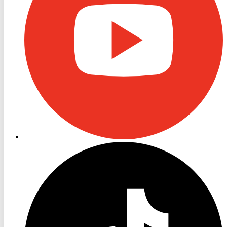
RON
TV
TikTok