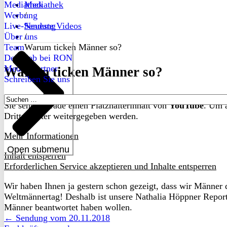
Mediathek
Mediathek
Werbung
/
Live-Sendung
Neueste Videos
Über uns
/
Team
Warum ticken Männer so?
Dein Job bei RON
Medienpartner
Warum ticken Männer so?
Schreiben Sie uns
Suchen
Sie sehen gerade einen Platzhalterinhalt von
YouTube
. Um a
nach:
Drittanbieter weitergegeben werden.
Mehr Informationen
Open submenu
Inhalt entsperren
Erforderlichen Service akzeptieren und Inhalte entsperren
Wir haben Ihnen ja gestern schon gezeigt, dass wir Männer 
Weltmännertag! Deshalb ist unsere Nathalia Höppner Report
Männer beantwortet haben wollen.
← Sendung vom 20.11.2018