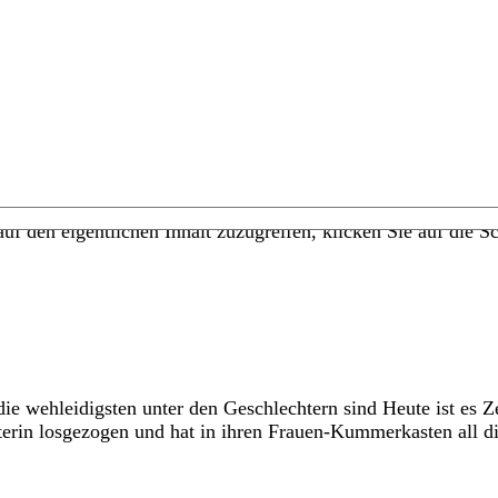
uf den eigentlichen Inhalt zuzugreifen, klicken Sie auf die Sc
die wehleidigsten unter den Geschlechtern sind Heute ist es Z
erin losgezogen und hat in ihren Frauen-Kummerkasten all d