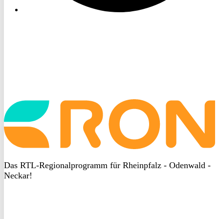
Startseite
aufrufen
Das RTL-Regionalprogramm für Rheinpfalz - Odenwald -
Neckar!
DSGVO
bei
heyData