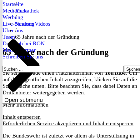
Startseite
/
Mediathek
Mediathek
Werbung
/
Live-Sendung
Neueste Videos
Über uns
/
Team
65 Jahre nach der Gründung
Dein Job bei RON
Medienpartner
65 Jahre nach der Gründung
Schreiben Sie uns
Suchen
Sie sehen gerade einen Platzhalterinhalt von
YouTube
. Um
nach:
auf den eigentlichen Inhalt zuzugreifen, klicken Sie auf die
Schaltfläche unten. Bitte beachten Sie, dass dabei Daten an
Drittanbieter weitergegeben werden.
Open submenu
Mehr Informationen
Inhalt entsperren
Erforderlichen Service akzeptieren und Inhalte entsperren
Die Bundeswehr ist zuletzt vor allem als Unterstützung in