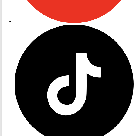
RON
TV
TikTok