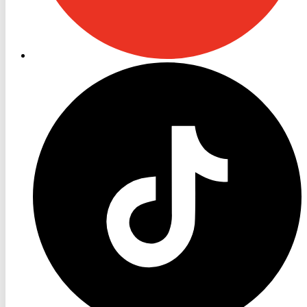
RON
TV
TikTok