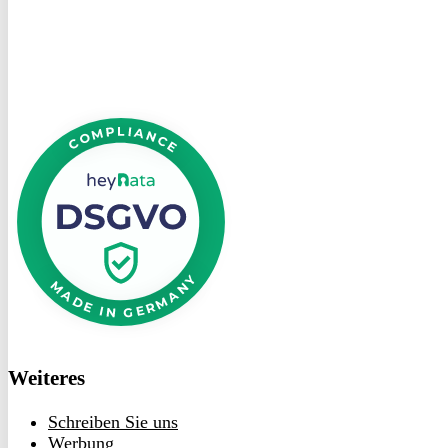
heyData
DSGVO
bei
heyData
Weiteres
Schreiben Sie uns
Werbung