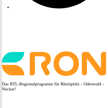
Startseite
aufrufen
Das RTL-Regionalprogramm für Rheinpfalz - Odenwald -
Neckar!
DSGVO
bei