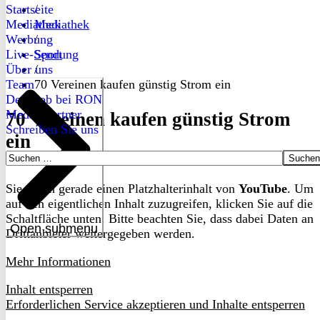
Startseite
/
Mediathek
Mediathek
Werbung
/
Live-Sendung
Sport
Über uns
/
Team
70 Vereinen kaufen günstig Strom ein
Dein Job bei RON
Medienpartner
70 Vereinen kaufen günstig Strom
Schreiben Sie uns
ein
Suchen
nach:
Sie sehen gerade einen Platzhalterinhalt von
YouTube
. Um
auf den eigentlichen Inhalt zuzugreifen, klicken Sie auf die
Schaltfläche unten. Bitte beachten Sie, dass dabei Daten an
Open submenu
Drittanbieter weitergegeben werden.
Mehr Informationen
Inhalt entsperren
Erforderlichen Service akzeptieren und Inhalte entsperren