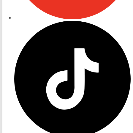
RON
TV
TikTok