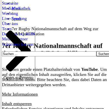
Startseite
/
Mediathek
Mediathek
Werbung
/
Live-Sendung
Sport
Über uns
/
Team
7er Rugby Nationalmannschaft auf dem Weg zur
Dein Job bei RON
WM Qualifikation
Medienpartner
Schreiben Sie uns
7er Rugby Nationalmannschaft auf
dem Weg zur WM Qualifikation
Suchen
nach:
Sie sehen gerade einen Platzhalterinhalt von
YouTube
. Um
auf den eigentlichen Inhalt zuzugreifen, klicken Sie auf die
Open submenu
Schaltfläche unten. Bitte beachten Sie, dass dabei Daten an
Drittanbieter weitergegeben werden.
Mehr Informationen
Inhalt entsperren
Erforderlichen Service akzeptieren und Inhalte entsperren