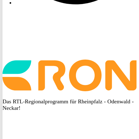
Startseite
aufrufen
Das RTL-Regionalprogramm für Rheinpfalz - Odenwald -
Neckar!
DSGVO
bei
heyData