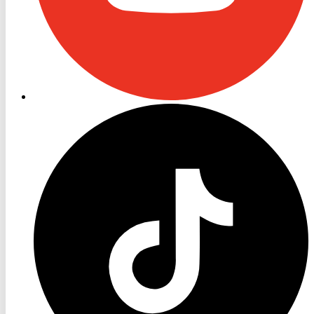
RON
TV
TikTok