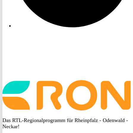
Startseite
aufrufen
Das RTL-Regionalprogramm für Rheinpfalz - Odenwald -
Neckar!