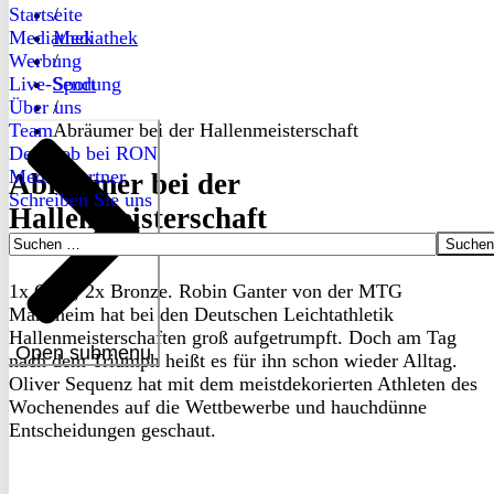
Startseite
/
Mediathek
Mediathek
Werbung
/
Live-Sendung
Sport
Über uns
/
Team
Abräumer bei der Hallenmeisterschaft
Dein Job bei RON
Medienpartner
Abräumer bei der
Schreiben Sie uns
Hallenmeisterschaft
Suchen
nach:
1x Gold, 2x Bronze. Robin Ganter von der MTG
Mannheim hat bei den Deutschen Leichtathletik
Hallenmeisterschaften groß aufgetrumpft. Doch am Tag
Open submenu
nach dem Triumph heißt es für ihn schon wieder Alltag.
Oliver Sequenz hat mit dem meistdekorierten Athleten des
Wochenendes auf die Wettbewerbe und hauchdünne
Entscheidungen geschaut.