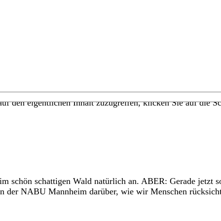
uf den eigentlichen Inhalt zuzugreifen, klicken Sie auf die Sc
im schön schattigen Wald natürlich an. ABER: Gerade jetzt soll
von der NABU Mannheim darüber, wie wir Menschen rücksicht