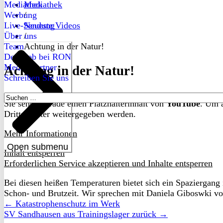
Mediathek
Mediathek
Werbung
/
Live-Sendung
Neueste Videos
Über uns
/
Team
Achtung in der Natur!
Dein Job bei RON
Medienpartner
Achtung in der Natur!
Schreiben Sie uns
Suchen
Sie sehen gerade einen Platzhalterinhalt von
YouTube
. Um a
nach:
Drittanbieter weitergegeben werden.
Mehr Informationen
Open submenu
Inhalt entsperren
Erforderlichen Service akzeptieren und Inhalte entsperren
Bei diesen heißen Temperaturen bietet sich ein Spaziergang 
Schon- und Brutzeit. Wir sprechen mit Daniela Giboswki 
← Katastrophenschutz im Werk
SV Sandhausen aus Trainingslager zurück →