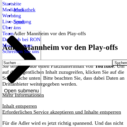
Startseite
/
Mediathek
Mediathek
Werbung
/
Live-Sendung
Sport
Über uns
/
Team
Adler Mannheim vor den Play-offs
Dein Job bei RON
Medienpartner
Adler Mannheim vor den Play-offs
Schreiben Sie uns
Suchen
Sie sehen gerade einen Platzhalterinhalt von
YouTube
. Um
nach:
auf den eigentlichen Inhalt zuzugreifen, klicken Sie auf die
Schaltfläche unten. Bitte beachten Sie, dass dabei Daten an
Drittanbieter weitergegeben werden.
Open submenu
Mehr Informationen
Inhalt entsperren
Erforderlichen Service akzeptieren und Inhalte entsperren
Für die Adler wird es jetzt richtig spannend. Und das nicht