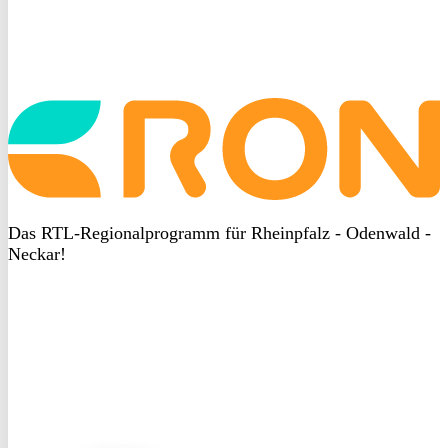
Startseite
aufrufen
Das RTL-Regionalprogramm für Rheinpfalz - Odenwald -
Neckar!
DSGVO
bei
heyData
DSGVO