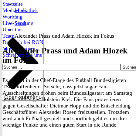
Startseite
/
Mediathek
Mediathek
Werbung
/
Live-Sendung
Sport
Über uns
/
Team
Alexander Prass und Adam Hlozek im Fokus
Dein Job bei RON
Medienpartner
Alexander Prass und Adam Hlozek
Schreiben Sie uns
im Fokus
Suchen
nach:
Es rumort in der Chef-Etage des Fußball Bundesligisten
TSG Hoffenheim. So sehr, dass jetzt sogar Fan-
Ausschreitungen drohen beim Bundesligastart am Samstag
Open submenu
gegen Aufsteiger Holstein Kiel. Die Fans protestieren
gegen Gesellschafter Dietmar Hopp und die Entscheidung
Geschäftsführer Alexander Rosen freizustellen. Trotzdem
wird auch Fußball gespielt und sportlich geht es um drei
wichtige Punkte und einen guten Start in die Runde.