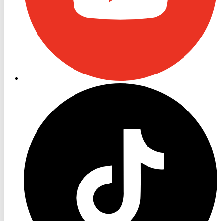
RON
TV
TikTok