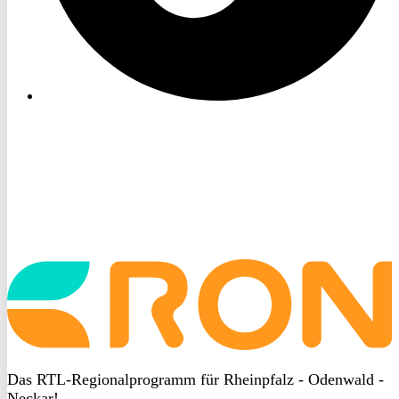
Startseite
aufrufen
Das RTL-Regionalprogramm für Rheinpfalz - Odenwald -
Neckar!