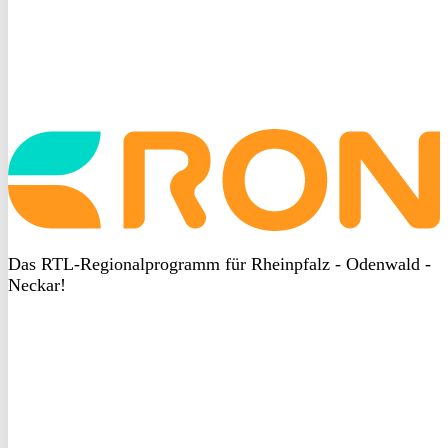
Startseite
aufrufen
Das RTL-Regionalprogramm für Rheinpfalz - Odenwald -
Neckar!
DSGVO
bei
heyData