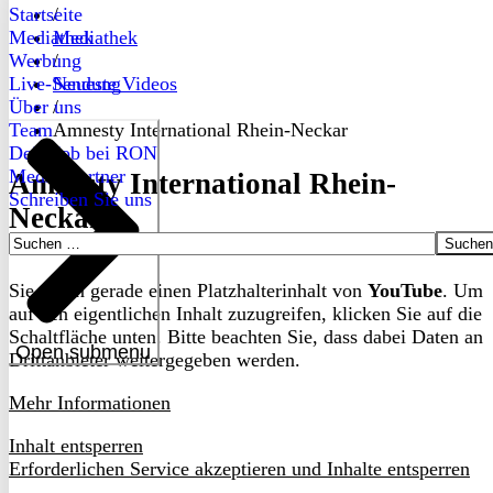
Startseite
/
Mediathek
Mediathek
Werbung
/
Live-Sendung
Neueste Videos
Über uns
/
Team
Amnesty International Rhein-Neckar
Dein Job bei RON
Medienpartner
Amnesty International Rhein-
Schreiben Sie uns
Neckar
Suchen
nach:
Sie sehen gerade einen Platzhalterinhalt von
YouTube
. Um
auf den eigentlichen Inhalt zuzugreifen, klicken Sie auf die
Schaltfläche unten. Bitte beachten Sie, dass dabei Daten an
Open submenu
Drittanbieter weitergegeben werden.
Mehr Informationen
Inhalt entsperren
Erforderlichen Service akzeptieren und Inhalte entsperren