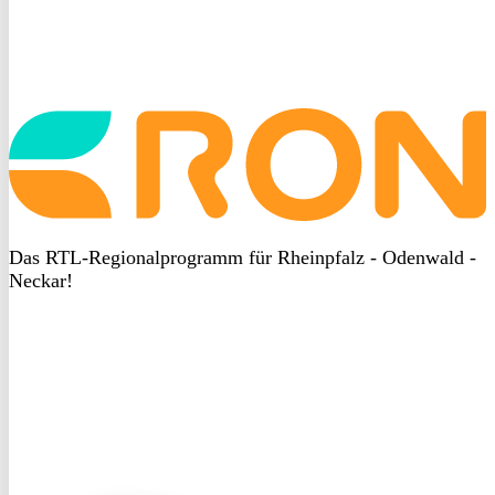
Startseite
aufrufen
Das RTL-Regionalprogramm für Rheinpfalz - Odenwald -
Neckar!
DSGVO
bei
heyData
DSGVO