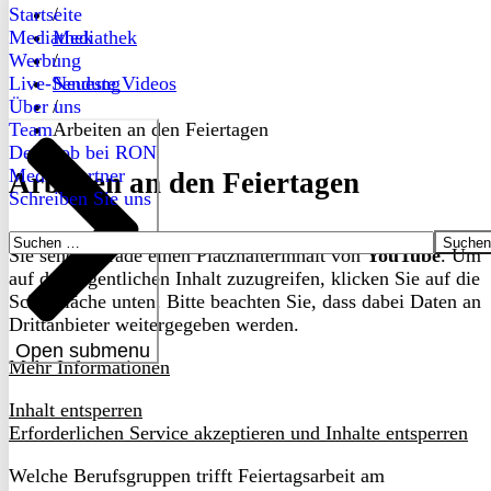
Startseite
/
Mediathek
Mediathek
Werbung
/
Live-Sendung
Neueste Videos
Über uns
/
Team
Arbeiten an den Feiertagen
Dein Job bei RON
Medienpartner
Arbeiten an den Feiertagen
Schreiben Sie uns
Suchen
Sie sehen gerade einen Platzhalterinhalt von
YouTube
. Um
nach:
auf den eigentlichen Inhalt zuzugreifen, klicken Sie auf die
Schaltfläche unten. Bitte beachten Sie, dass dabei Daten an
Drittanbieter weitergegeben werden.
Open submenu
Mehr Informationen
Inhalt entsperren
Erforderlichen Service akzeptieren und Inhalte entsperren
Welche Berufsgruppen trifft Feiertagsarbeit am