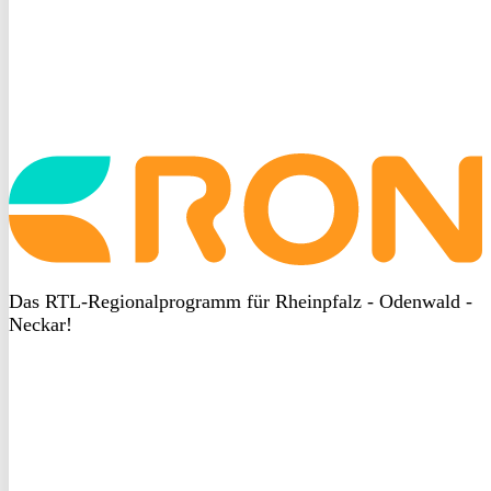
Startseite
aufrufen
Das RTL-Regionalprogramm für Rheinpfalz - Odenwald -
Neckar!
DSGVO
bei
heyData