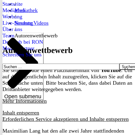
Startseite
/
Mediathek
Mediathek
Werbung
/
Live-Sendung
Neueste Videos
Über uns
/
Team
Autorenwettbewerb
Dein Job bei RON
Medienpartner
Autorenwettbewerb
Schreiben Sie uns
Suchen
Sie sehen gerade einen Platzhalterinhalt von
YouTube
. Um
nach:
auf den eigentlichen Inhalt zuzugreifen, klicken Sie auf die
Schaltfläche unten. Bitte beachten Sie, dass dabei Daten an
Drittanbieter weitergegeben werden.
Open submenu
Mehr Informationen
Inhalt entsperren
Erforderlichen Service akzeptieren und Inhalte entsperren
Maximilian Lang hat den alle zwei Jahre stattfindenden