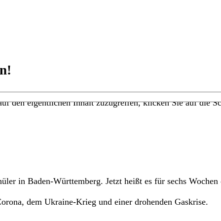
n!
uf den eigentlichen Inhalt zuzugreifen, klicken Sie auf die Sc
chüler in Baden-Württemberg. Jetzt heißt es für sechs Woche
 Corona, dem Ukraine-Krieg und einer drohenden Gaskrise.