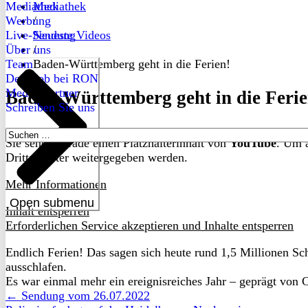
Mediathek
Mediathek
Werbung
/
Live-Sendung
Neueste Videos
Über uns
/
Team
Baden-Württemberg geht in die Ferien!
Dein Job bei RON
Medienpartner
Baden-Württemberg geht in die Ferie
Schreiben Sie uns
Suchen
Sie sehen gerade einen Platzhalterinhalt von
YouTube
. Um a
nach:
Drittanbieter weitergegeben werden.
Mehr Informationen
Open submenu
Inhalt entsperren
Erforderlichen Service akzeptieren und Inhalte entsperren
Endlich Ferien! Das sagen sich heute rund 1,5 Millionen S
ausschlafen.
Es war einmal mehr ein ereignisreiches Jahr – geprägt von
← Sendung vom 26.07.2022