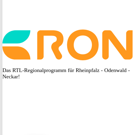
Startseite
aufrufen
Das RTL-Regionalprogramm für Rheinpfalz - Odenwald -
Neckar!
DSGVO
bei
heyData
DSGVO