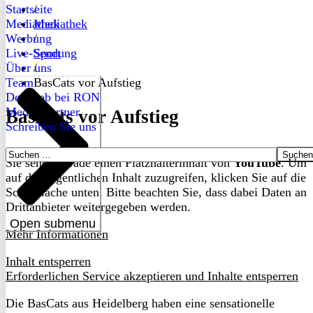
Startseite
/
Mediathek
Mediathek
Werbung
/
Live-Sendung
Sport
Über uns
/
Team
BasCats vor Aufstieg
Dein Job bei RON
Medienpartner
BasCats vor Aufstieg
Schreiben Sie uns
Suchen
Sie sehen gerade einen Platzhalterinhalt von
YouTube
. Um
nach:
auf den eigentlichen Inhalt zuzugreifen, klicken Sie auf die
Schaltfläche unten. Bitte beachten Sie, dass dabei Daten an
Drittanbieter weitergegeben werden.
Open submenu
Mehr Informationen
Inhalt entsperren
Erforderlichen Service akzeptieren und Inhalte entsperren
Die BasCats aus Heidelberg haben eine sensationelle