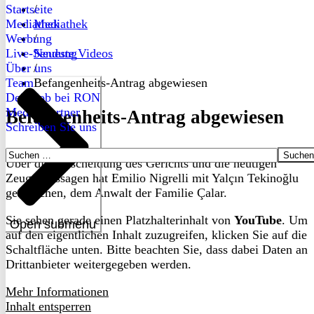
Startseite
/
Mediathek
Mediathek
Werbung
/
Live-Sendung
Neueste Videos
Über uns
/
Team
Befangenheits-Antrag abgewiesen
Dein Job bei RON
Medienpartner
Befangenheits-Antrag abgewiesen
Schreiben Sie uns
Suchen
Über die Entscheidung des Gerichts und die heutigen
nach:
Zeugenaussagen hat Emilio Nigrelli mit Yalçın Tekinoğlu
gesprochen, dem Anwalt der Familie Çalar.
Sie sehen gerade einen Platzhalterinhalt von
YouTube
. Um
Open submenu
auf den eigentlichen Inhalt zuzugreifen, klicken Sie auf die
Schaltfläche unten. Bitte beachten Sie, dass dabei Daten an
Drittanbieter weitergegeben werden.
Mehr Informationen
Inhalt entsperren