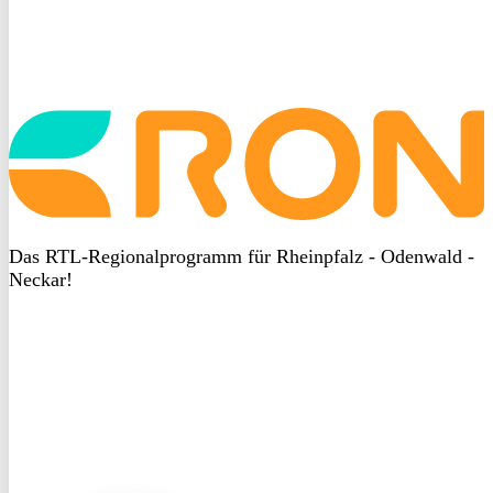
Startseite
aufrufen
Das RTL-Regionalprogramm für Rheinpfalz - Odenwald -
Neckar!
DSGVO
bei
heyData
DSGVO