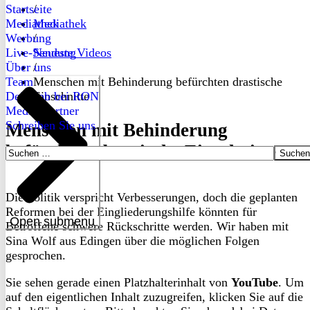
Startseite
/
Mediathek
Mediathek
Werbung
/
Live-Sendung
Neueste Videos
Über uns
/
Team
Menschen mit Behinderung befürchten drastische
Dein Job bei RON
Einschnitte
Medienpartner
Schreiben Sie uns
Menschen mit Behinderung
befürchten drastische Einschnitte
Suchen
nach:
Die Politik verspricht Verbesserungen, doch die geplanten
Reformen bei der Eingliederungshilfe könnten für
Open submenu
Betroffene schwere Rückschritte werden. Wir haben mit
Sina Wolf aus Edingen über die möglichen Folgen
gesprochen.
Sie sehen gerade einen Platzhalterinhalt von
YouTube
. Um
auf den eigentlichen Inhalt zuzugreifen, klicken Sie auf die