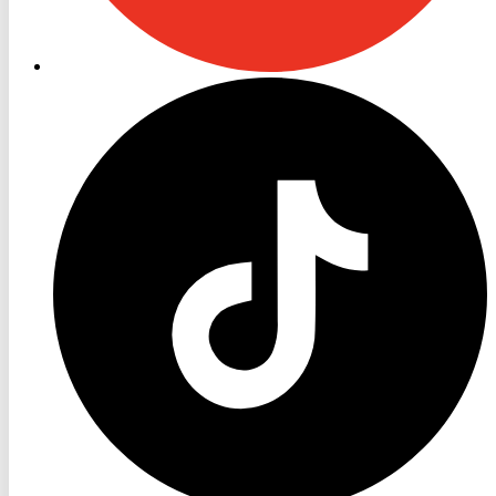
RON
TV
TikTok