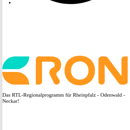
Startseite
aufrufen
Das RTL-Regionalprogramm für Rheinpfalz - Odenwald -
Neckar!
DSGVO
bei
heyData