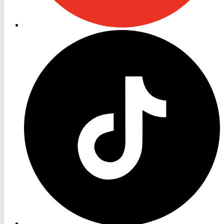
RON
TV
TikTok