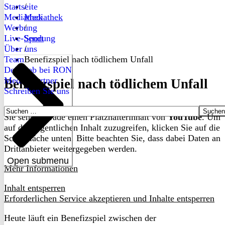
Startseite
/
Mediathek
Mediathek
Werbung
/
Live-Sendung
Sport
Über uns
/
Team
Benefizspiel nach tödlichem Unfall
Dein Job bei RON
Medienpartner
Benefizspiel nach tödlichem Unfall
Schreiben Sie uns
Suchen
Sie sehen gerade einen Platzhalterinhalt von
YouTube
. Um
nach:
auf den eigentlichen Inhalt zuzugreifen, klicken Sie auf die
Schaltfläche unten. Bitte beachten Sie, dass dabei Daten an
Drittanbieter weitergegeben werden.
Open submenu
Mehr Informationen
Inhalt entsperren
Erforderlichen Service akzeptieren und Inhalte entsperren
Heute läuft ein Benefizspiel zwischen der