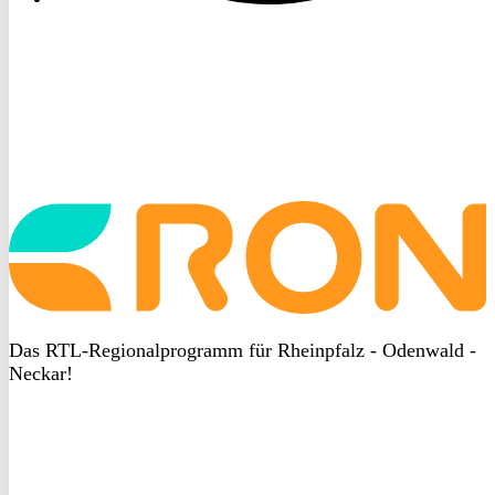
Startseite
aufrufen
Das RTL-Regionalprogramm für Rheinpfalz - Odenwald -
Neckar!
DSGVO
bei
heyData