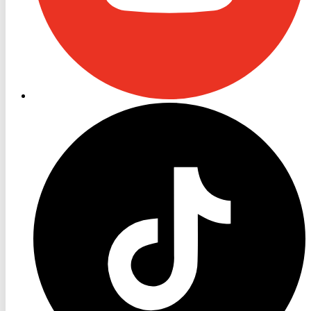
RON
TV
TikTok