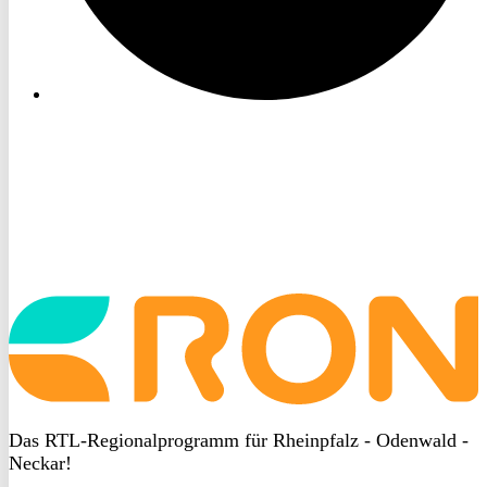
Startseite
aufrufen
Das RTL-Regionalprogramm für Rheinpfalz - Odenwald -
Neckar!