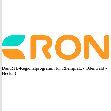
Startseite
aufrufen
Das RTL-Regionalprogramm für Rheinpfalz - Odenwald -
Neckar!
DSGVO
bei
heyData