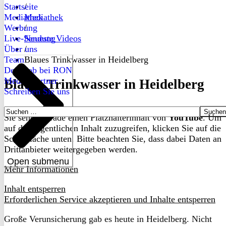
Startseite
/
Mediathek
Mediathek
Werbung
/
Live-Sendung
Neueste Videos
Über uns
/
Team
Blaues Trinkwasser in Heidelberg
Dein Job bei RON
Medienpartner
Blaues Trinkwasser in Heidelberg
Schreiben Sie uns
Suchen
Sie sehen gerade einen Platzhalterinhalt von
YouTube
. Um
nach:
auf den eigentlichen Inhalt zuzugreifen, klicken Sie auf die
Schaltfläche unten. Bitte beachten Sie, dass dabei Daten an
Drittanbieter weitergegeben werden.
Open submenu
Mehr Informationen
Inhalt entsperren
Erforderlichen Service akzeptieren und Inhalte entsperren
Große Verunsicherung gab es heute in Heidelberg. Nicht