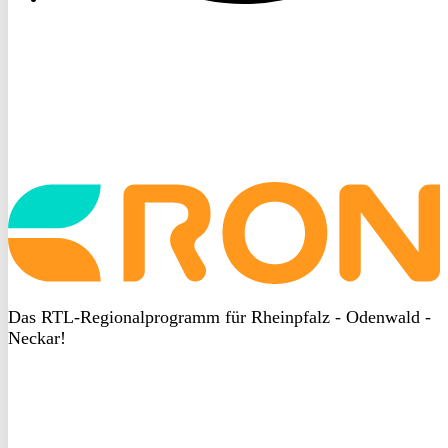
Das RTL-Regionalprogramm für Rheinpfalz - Odenwald -
Neckar!
DSGVO
bei
DSGVO
heyData
bei
heyData
Weiteres
Schreiben Sie uns