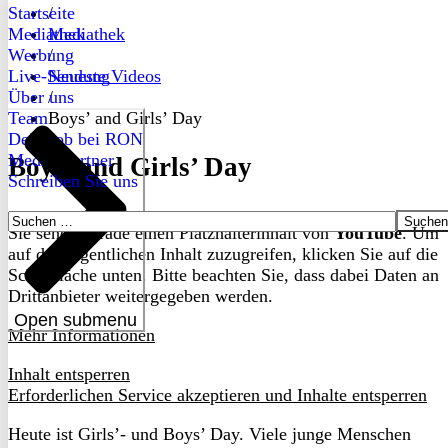
Startseite
/
Mediathek
Mediathek
Werbung
/
Live-Sendung
Neueste Videos
Über uns
/
Team
Boys’ and Girls’ Day
Dein Job bei RON
Medienpartner
Boys’ and Girls’ Day
Schreiben Sie uns
Suchen
Sie sehen gerade einen Platzhalterinhalt von
YouTube
. Um
nach:
auf den eigentlichen Inhalt zuzugreifen, klicken Sie auf die
Schaltfläche unten. Bitte beachten Sie, dass dabei Daten an
Drittanbieter weitergegeben werden.
Open submenu
Mehr Informationen
Inhalt entsperren
Erforderlichen Service akzeptieren und Inhalte entsperren
Heute ist Girls’- und Boys’ Day. Viele junge Menschen