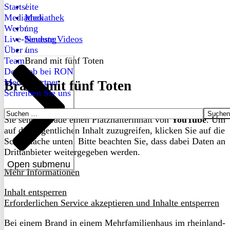
Startseite
/
Mediathek
Mediathek
Werbung
/
Live-Sendung
Neueste Videos
Über uns
/
Team
Brand mit fünf Toten
Dein Job bei RON
Medienpartner
Brand mit fünf Toten
Schreiben Sie uns
Suchen
Sie sehen gerade einen Platzhalterinhalt von
YouTube
. Um
nach:
auf den eigentlichen Inhalt zuzugreifen, klicken Sie auf die
Schaltfläche unten. Bitte beachten Sie, dass dabei Daten an
Drittanbieter weitergegeben werden.
Open submenu
Mehr Informationen
Inhalt entsperren
Erforderlichen Service akzeptieren und Inhalte entsperren
Bei einem Brand in einem Mehrfamilienhaus im rheinland-