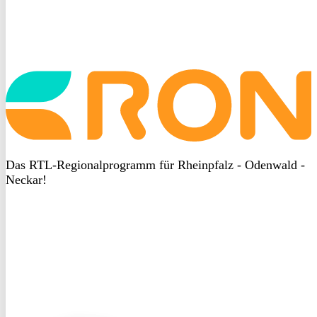
Startseite
aufrufen
Das RTL-Regionalprogramm für Rheinpfalz - Odenwald -
Neckar!
DSGVO
bei
heyData
DSGVO