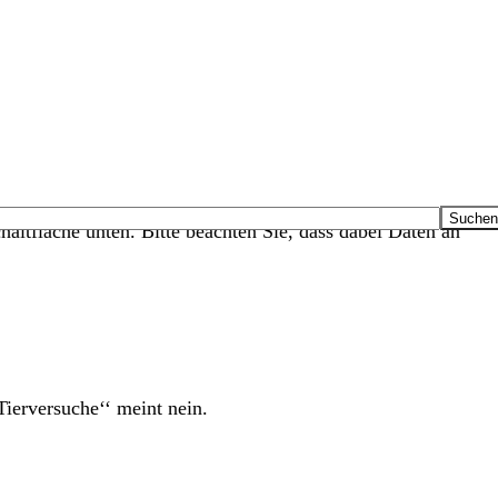
haltfläche unten. Bitte beachten Sie, dass dabei Daten an
ierversuche‘‘ meint nein.