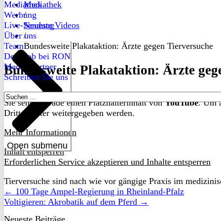
Mediathek
Mediathek
Werbung
/
Live-Sendung
Neueste Videos
Über uns
/
Team
Bundesweite Plakataktion: Ärzte gegen Tierversuche
Dein Job bei RON
Medienpartner
Bundesweite Plakataktion: Ärzte geg
Schreiben Sie uns
Suchen
Sie sehen gerade einen Platzhalterinhalt von
YouTube
. Um a
nach:
Drittanbieter weitergegeben werden.
Mehr Informationen
Open submenu
Inhalt entsperren
Erforderlichen Service akzeptieren und Inhalte entsperren
Tierversuche sind nach wie vor gängige Praxis im medizinis
← 100 Tage Ampel-Regierung in Rheinland-Pfalz
Voltigieren: Akrobatik auf dem Pferd →
Neueste Beiträge