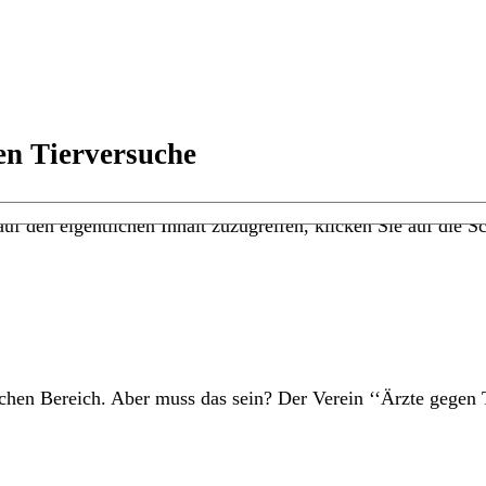
en Tierversuche
uf den eigentlichen Inhalt zuzugreifen, klicken Sie auf die Sc
chen Bereich. Aber muss das sein? Der Verein ‘‘Ärzte gegen T