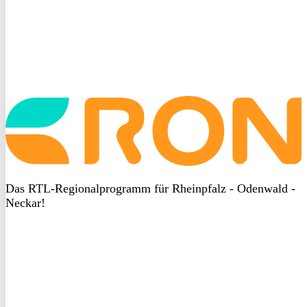
Startseite
aufrufen
Das RTL-Regionalprogramm für Rheinpfalz - Odenwald -
Neckar!
DSGVO
bei
heyData