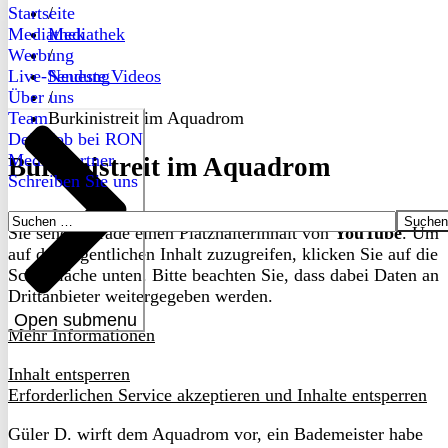
Startseite
/
Mediathek
Mediathek
Werbung
/
Live-Sendung
Neueste Videos
Über uns
/
Team
Burkinistreit im Aquadrom
Dein Job bei RON
Medienpartner
Burkinistreit im Aquadrom
Schreiben Sie uns
Suchen
Sie sehen gerade einen Platzhalterinhalt von
YouTube
. Um
nach:
auf den eigentlichen Inhalt zuzugreifen, klicken Sie auf die
Schaltfläche unten. Bitte beachten Sie, dass dabei Daten an
Drittanbieter weitergegeben werden.
Open submenu
Mehr Informationen
Inhalt entsperren
Erforderlichen Service akzeptieren und Inhalte entsperren
Güler D. wirft dem Aquadrom vor, ein Bademeister habe