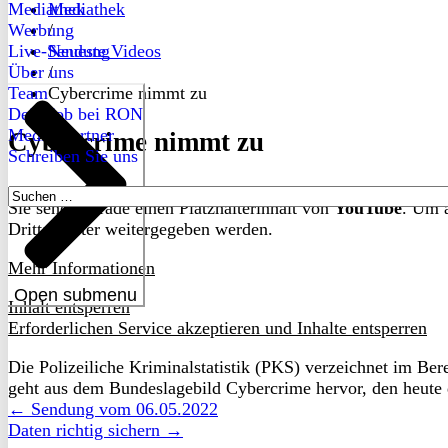
Mediathek
Mediathek
Werbung
/
Live-Sendung
Neueste Videos
Über uns
/
Team
Cybercrime nimmt zu
Dein Job bei RON
Medienpartner
Cybercrime nimmt zu
Schreiben Sie uns
Suchen
Sie sehen gerade einen Platzhalterinhalt von
YouTube
. Um a
nach:
Drittanbieter weitergegeben werden.
Mehr Informationen
Open submenu
Inhalt entsperren
Erforderlichen Service akzeptieren und Inhalte entsperren
Die Polizeiliche Kriminalstatistik (PKS) verzeichnet im B
geht aus dem Bundeslagebild Cybercrime hervor, den heute 
← Sendung vom 06.05.2022
Daten richtig sichern →