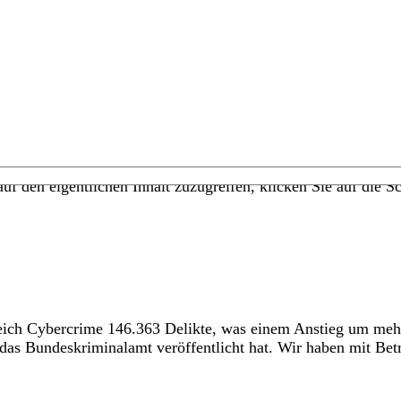
uf den eigentlichen Inhalt zuzugreifen, klicken Sie auf die Sc
ereich Cybercrime 146.363 Delikte, was einem Anstieg um meh
das Bundeskriminalamt veröffentlicht hat. Wir haben mit Bet