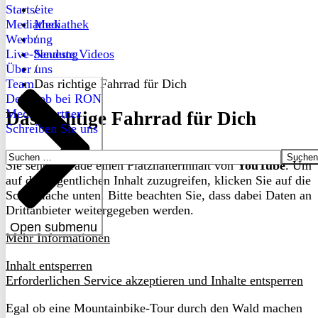
Startseite
/
Mediathek
Mediathek
Werbung
/
Live-Sendung
Neueste Videos
Über uns
/
Team
Das richtige Fahrrad für Dich
Dein Job bei RON
Medienpartner
Das richtige Fahrrad für Dich
Schreiben Sie uns
Suchen
Sie sehen gerade einen Platzhalterinhalt von
YouTube
. Um
nach:
auf den eigentlichen Inhalt zuzugreifen, klicken Sie auf die
Schaltfläche unten. Bitte beachten Sie, dass dabei Daten an
Drittanbieter weitergegeben werden.
Open submenu
Mehr Informationen
Inhalt entsperren
Erforderlichen Service akzeptieren und Inhalte entsperren
Egal ob eine Mountainbike-Tour durch den Wald machen