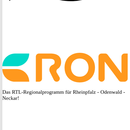
Startseite
aufrufen
Das RTL-Regionalprogramm für Rheinpfalz - Odenwald -
Neckar!
DSGVO
bei
heyData