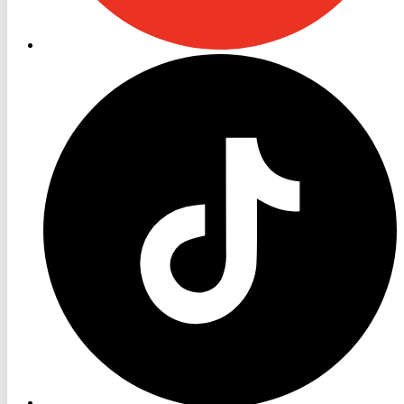
RON
TV
TikTok