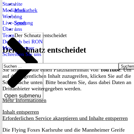
Startseite
/
Mediathek
Mediathek
Werbung
/
Live-Sendung
Sport
Über uns
/
Team
Der Schnatz entscheidet
Dein Job bei RON
Medienpartner
Der Schnatz entscheidet
Schreiben Sie uns
Suchen
Sie sehen gerade einen Platzhalterinhalt von
YouTube
. Um
nach:
auf den eigentlichen Inhalt zuzugreifen, klicken Sie auf die
Schaltfläche unten. Bitte beachten Sie, dass dabei Daten an
Drittanbieter weitergegeben werden.
Open submenu
Mehr Informationen
Inhalt entsperren
Erforderlichen Service akzeptieren und Inhalte entsperren
Die Flying Foxes Karlsruhe und die Mannheimer Greife