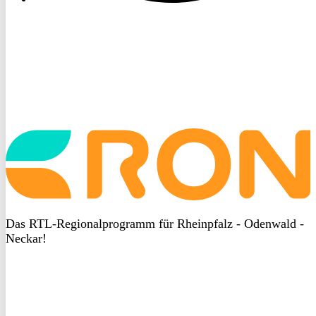
Startseite
aufrufen
Das RTL-Regionalprogramm für Rheinpfalz - Odenwald -
Neckar!
DSGVO
bei
heyData