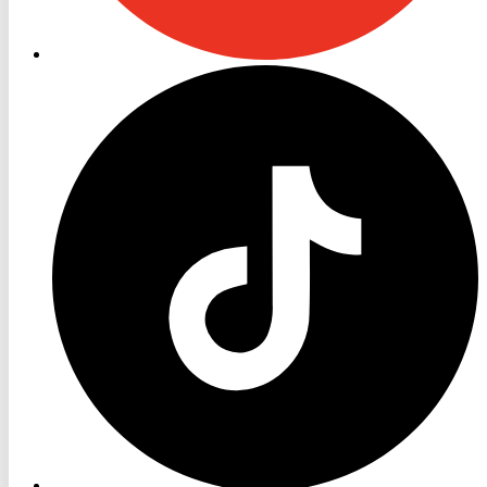
RON
TV
TikTok