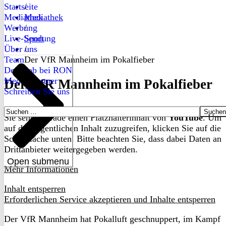
Startseite
/
Mediathek
Mediathek
Werbung
/
Live-Sendung
Sport
Über uns
/
Team
Der VfR Mannheim im Pokalfieber
Dein Job bei RON
Medienpartner
Der VfR Mannheim im Pokalfieber
Schreiben Sie uns
Suchen
Sie sehen gerade einen Platzhalterinhalt von
YouTube
. Um
nach:
auf den eigentlichen Inhalt zuzugreifen, klicken Sie auf die
Schaltfläche unten. Bitte beachten Sie, dass dabei Daten an
Drittanbieter weitergegeben werden.
Open submenu
Mehr Informationen
Inhalt entsperren
Erforderlichen Service akzeptieren und Inhalte entsperren
Der VfR Mannheim hat Pokalluft geschnuppert, im Kampf