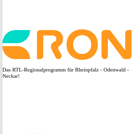
Startseite
aufrufen
Das RTL-Regionalprogramm für Rheinpfalz - Odenwald -
Neckar!
DSGVO
bei
heyData
DSGVO