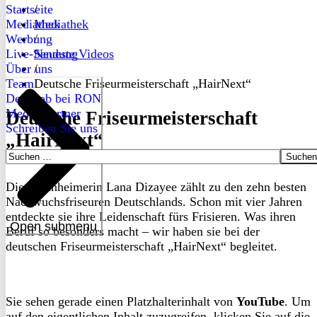
Startseite
/
Mediathek
Mediathek
Werbung
/
Live-Sendung
Neueste Videos
Über uns
/
Team
Deutsche Friseurmeisterschaft „HairNext“
Dein Job bei RON
Medienpartner
Deutsche Friseurmeisterschaft
Schreiben Sie uns
„HairNext“
Suchen
nach:
Die Mannheimerin Lana Dizayee zählt zu den zehn besten
Nachwuchsfriseuren Deutschlands. Schon mit vier Jahren
entdeckte sie ihre Leidenschaft fürs Frisieren. Was ihren
Open submenu
Beruf so besonders macht – wir haben sie bei der
deutschen Friseurmeisterschaft „HairNext“ begleitet.
Sie sehen gerade einen Platzhalterinhalt von
YouTube
. Um
auf den eigentlichen Inhalt zuzugreifen, klicken Sie auf die