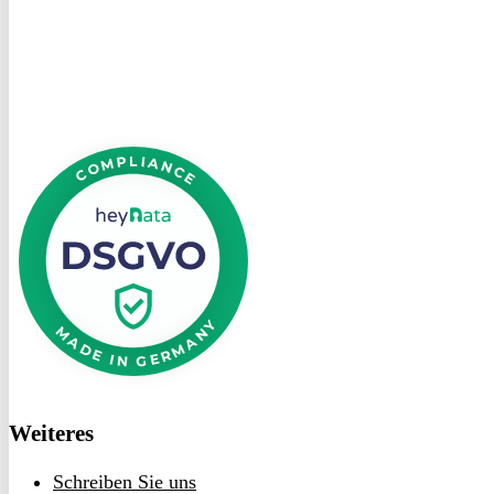
heyData
DSGVO
bei
heyData
Weiteres
Schreiben Sie uns