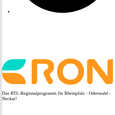
Startseite
aufrufen
Das RTL-Regionalprogramm für Rheinpfalz - Odenwald -
Neckar!
DSGVO
bei