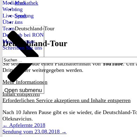
Mediathek
Mediathek
Werbung
/
Live-Sendung
Sport
Über uns
/
Team
Deutschland-Tour
Dein Job bei RON
Medienpartner
Deutschland-Tour
Schreiben Sie uns
Suchen
Sie sehen gerade einen Platzhalterinhalt von
YouTube
. Um a
nach:
Drittanbieter weitergegeben werden.
Mehr Informationen
Open submenu
Inhalt entsperren
Erforderlichen Service akzeptieren und Inhalte entsperren
Nach 10 Jahren Pause gibt es sie wieder, die Deutschland-
Oleknavicius.
← Apfelernte 2018
Sendung vom 23.08.2018 →