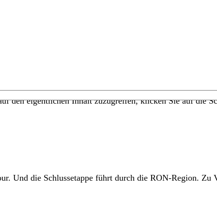
uf den eigentlichen Inhalt zuzugreifen, klicken Sie auf die Sc
Tour. Und die Schlussetappe führt durch die RON-Region. Zu 