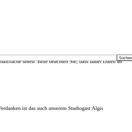
haltfläche unten. Bitte beachten Sie, dass dabei Daten an
Verdanken ist das auch unserem Studiogast Algis