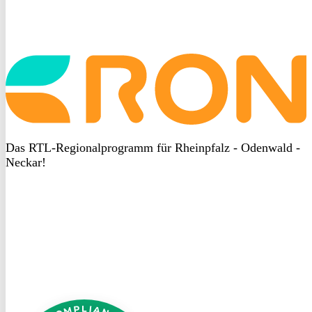
Startseite
aufrufen
Das RTL-Regionalprogramm für Rheinpfalz - Odenwald -
Neckar!
DSGVO
bei
heyData
DSGVO
bei