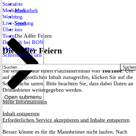
Startseite
/
Mediathek
Mediathek
Werbung
/
Live-Sendung
Sport
Über uns
/
Team
Die Adler Feiern
Dein Job bei RON
Medienpartner
Die Adler Feiern
Schreiben Sie uns
Suchen
Sie sehen gerade einen Platzhalterinhalt von
YouTube
. Um
nach:
auf den eigentlichen Inhalt zuzugreifen, klicken Sie auf die
Schaltfläche unten. Bitte beachten Sie, dass dabei Daten an
Drittanbieter weitergegeben werden.
Open submenu
Mehr Informationen
Inhalt entsperren
Erforderlichen Service akzeptieren und Inhalte entsperren
Besser könnte es für die Mannheimer nicht laufen. Nach