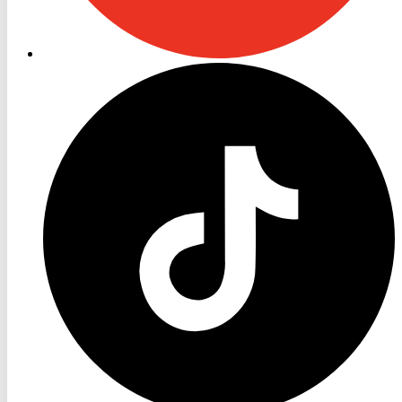
RON
TV
TikTok