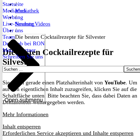
Startseite
/
Mediathek
Mediathek
Werbung
/
Live-Sendung
Neueste Videos
Über uns
/
Team
Die besten Cocktailrezepte für Silvester
Dein Job bei RON
Medienpartner
Die besten Cocktailrezepte für
Schreiben Sie uns
Silvester
Suchen
nach:
Sie sehen gerade einen Platzhalterinhalt von
YouTube
. Um
auf den eigentlichen Inhalt zuzugreifen, klicken Sie auf die
Schaltfläche unten. Bitte beachten Sie, dass dabei Daten an
Open submenu
Drittanbieter weitergegeben werden.
Mehr Informationen
Inhalt entsperren
Erforderlichen Service akzeptieren und Inhalte entsperren