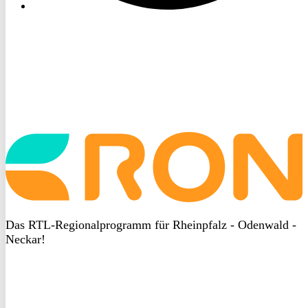
Startseite
aufrufen
Das RTL-Regionalprogramm für Rheinpfalz - Odenwald -
Neckar!
DSGVO
bei
heyData