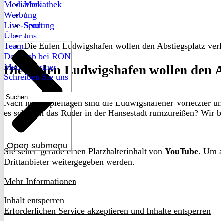
Mediathek
Mediathek
Werbung
/
Live-Sendung
Sport
Über uns
/
Team
Die Eulen Ludwigshafen wollen den Abstiegsplatz ver
Dein Job bei RON
Medienpartner
Die Eulen Ludwigshafen wollen den A
Schreiben Sie uns
Suchen
Nach neun Spieltagen sind die Ludwigshafener Vorletzter un
nach:
es schaffen das Ruder in der Hansestadt rumzureißen? Wir b
Open submenu
Sie sehen gerade einen Platzhalterinhalt von
YouTube
. Um a
Drittanbieter weitergegeben werden.
Mehr Informationen
Inhalt entsperren
Erforderlichen Service akzeptieren und Inhalte entsperren