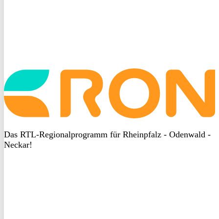
Startseite
aufrufen
Das RTL-Regionalprogramm für Rheinpfalz - Odenwald -
Neckar!
DSGVO
bei
heyData