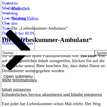
Startseite
/
Mediathek
Mediathek
Werbung
/
Live-Sendung
Neueste Videos
Über uns
/
Team
Die „Liebeskummer-Ambulanz“
Dein Job bei RON
Medienpartner
Die „Liebeskummer-Ambulanz“
Schreiben Sie uns
Suchen
Sie sehen gerade einen Platzhalterinhalt von
YouTube
. Um
nach:
auf den eigentlichen Inhalt zuzugreifen, klicken Sie auf die
Schaltfläche unten. Bitte beachten Sie, dass dabei Daten an
Drittanbieter weitergegeben werden.
Open submenu
Mehr Informationen
Inhalt entsperren
Erforderlichen Service akzeptieren und Inhalte entsperren
Fast jeder hat Liebeskummer schon Mal erlebt. Der Weg