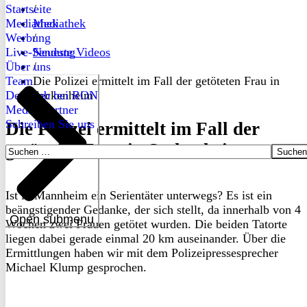
Startseite
/
Mediathek
Mediathek
Werbung
/
Live-Sendung
Neueste Videos
Über uns
/
Team
Die Polizei ermittelt im Fall der getöteten Frau in
Dein Job bei RON
Seckenheim
Medienpartner
Schreiben Sie uns
Die Polizei ermittelt im Fall der
getöteten Frau in Seckenheim
Suchen
nach:
Ist in Mannheim ein Serientäter unterwegs? Es ist ein
beängstigender Gedanke, der sich stellt, da innerhalb von 4
Open submenu
Wochen zwei Frauen getötet wurden. Die beiden Tatorte
liegen dabei gerade einmal 20 km auseinander. Über die
Ermittlungen haben wir mit dem Polizeipressesprecher
Michael Klump gesprochen.