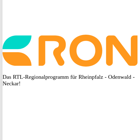
Startseite
aufrufen
Das RTL-Regionalprogramm für Rheinpfalz - Odenwald -
Neckar!
DSGVO
bei
heyData