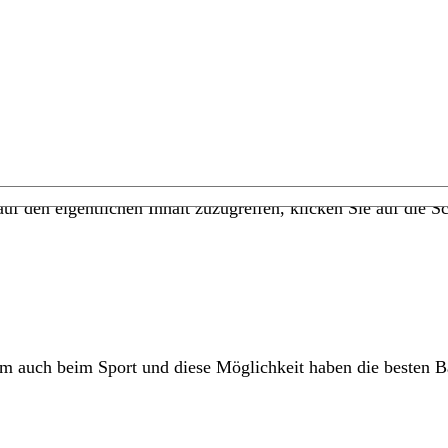
uf den eigentlichen Inhalt zuzugreifen, klicken Sie auf die Sc
llem auch beim Sport und diese Möglichkeit haben die besten B