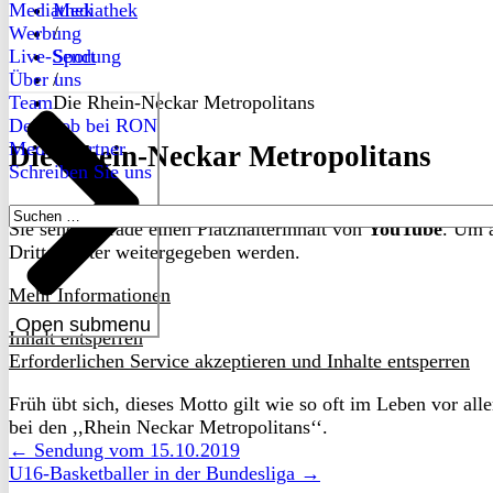
Mediathek
Mediathek
Werbung
/
Live-Sendung
Sport
Über uns
/
Team
Die Rhein-Neckar Metropolitans
Dein Job bei RON
Medienpartner
Die Rhein-Neckar Metropolitans
Schreiben Sie uns
Suchen
Sie sehen gerade einen Platzhalterinhalt von
YouTube
. Um a
nach:
Drittanbieter weitergegeben werden.
Mehr Informationen
Open submenu
Inhalt entsperren
Erforderlichen Service akzeptieren und Inhalte entsperren
Früh übt sich, dieses Motto gilt wie so oft im Leben vor a
bei den ,,Rhein Neckar Metropolitans‘‘.
← Sendung vom 15.10.2019
U16-Basketballer in der Bundesliga →