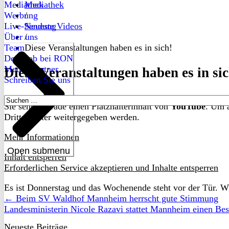
Mediathek
Mediathek
Werbung
/
Live-Sendung
Neueste Videos
Über uns
/
Team
Diese Veranstaltungen haben es in sich!
Dein Job bei RON
Medienpartner
Diese Veranstaltungen haben es in sic
Schreiben Sie uns
Suchen
Sie sehen gerade einen Platzhalterinhalt von
YouTube
. Um a
nach:
Drittanbieter weitergegeben werden.
Mehr Informationen
Open submenu
Inhalt entsperren
Erforderlichen Service akzeptieren und Inhalte entsperren
Es ist Donnerstag und das Wochenende steht vor der Tür. Wi
← Beim SV Waldhof Mannheim herrscht gute Stimmung
Landesministerin Nicole Razavi stattet Mannheim einen B
Neueste Beiträge