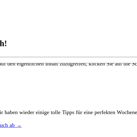
h!
uf den eigentlichen Inhalt zuzugreifen, klicken Sie auf die Sc
r haben wieder einige tolle Tipps für eine perfekten Wochen
esuch ab →