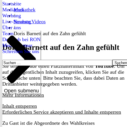
Startseite
/
Mediathek
Mediathek
Werbung
/
Live-Sendung
Neueste Videos
Über uns
/
Team
Doris Barnett auf den Zahn gefühlt
Dein Job bei RON
Medienpartner
Doris Barnett auf den Zahn gefühlt
Schreiben Sie uns
Suchen
Sie sehen gerade einen Platzhalterinhalt von
YouTube
. Um
nach:
auf den eigentlichen Inhalt zuzugreifen, klicken Sie auf die
Schaltfläche unten. Bitte beachten Sie, dass dabei Daten an
Drittanbieter weitergegeben werden.
Open submenu
Mehr Informationen
Inhalt entsperren
Erforderlichen Service akzeptieren und Inhalte entsperren
Zu Gast ist die Abgeordnete des Wahlkreises