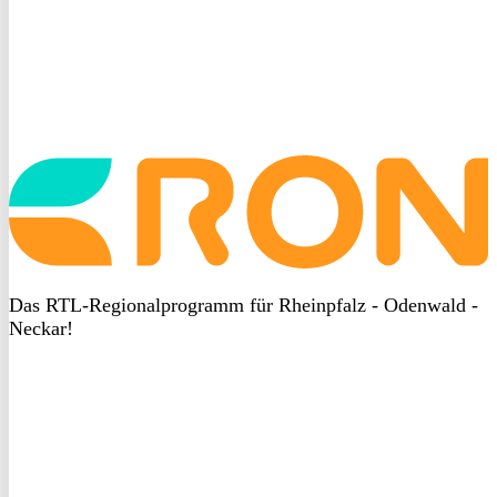
Startseite
aufrufen
Das RTL-Regionalprogramm für Rheinpfalz - Odenwald -
Neckar!
DSGVO
bei
heyData