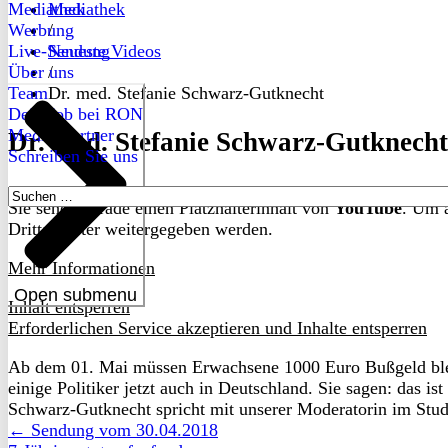
Mediathek
Mediathek
Werbung
/
Live-Sendung
Neueste Videos
Über uns
/
Team
Dr. med. Stefanie Schwarz-Gutknecht
Dein Job bei RON
Medienpartner
Dr. med. Stefanie Schwarz-Gutknecht
Schreiben Sie uns
Suchen
Sie sehen gerade einen Platzhalterinhalt von
YouTube
. Um a
nach:
Drittanbieter weitergegeben werden.
Mehr Informationen
Open submenu
Inhalt entsperren
Erforderlichen Service akzeptieren und Inhalte entsperren
Ab dem 01. Mai müssen Erwachsene 1000 Euro Bußgeld blech
einige Politiker jetzt auch in Deutschland. Sie sagen: das i
Schwarz-Gutknecht spricht mit unserer Moderatorin im Stud
← Sendung vom 30.04.2018