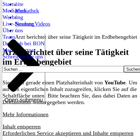
Startseite
/
Mediathek
Mediathek
Werbung
/
Live-Sendung
Neueste Videos
Über uns
/
Team
Arzt berichtet über seine Tätigkeit im Erdbebengebiet
Dein Job bei RON
Medienpartner
Arzt berichtet über seine Tätigkeit
Schreiben Sie uns
im Erdbebengebiet
Suchen
nach:
Sie sehen gerade einen Platzhalterinhalt von
YouTube
. Um
auf den eigentlichen Inhalt zuzugreifen, klicken Sie auf die
Schaltfläche unten. Bitte beachten Sie, dass dabei Daten an
Open submenu
Drittanbieter weitergegeben werden.
Mehr Informationen
Inhalt entsperren
Erforderlichen Service akzeptieren und Inhalte entsperren