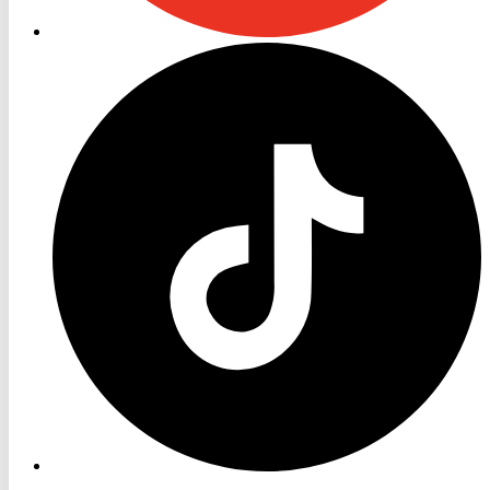
RON
TV
TikTok