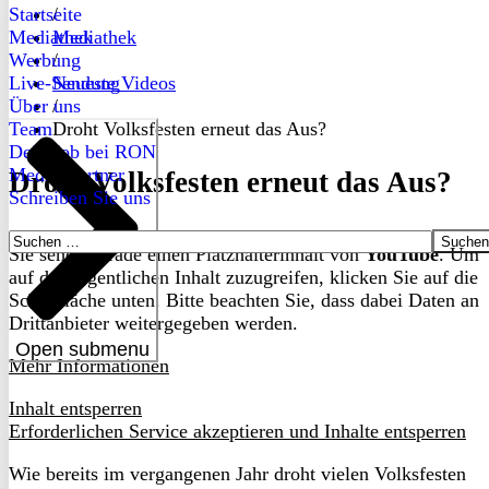
Startseite
/
Mediathek
Mediathek
Werbung
/
Live-Sendung
Neueste Videos
Über uns
/
Team
Droht Volksfesten erneut das Aus?
Dein Job bei RON
Medienpartner
Droht Volksfesten erneut das Aus?
Schreiben Sie uns
Suchen
Sie sehen gerade einen Platzhalterinhalt von
YouTube
. Um
nach:
auf den eigentlichen Inhalt zuzugreifen, klicken Sie auf die
Schaltfläche unten. Bitte beachten Sie, dass dabei Daten an
Drittanbieter weitergegeben werden.
Open submenu
Mehr Informationen
Inhalt entsperren
Erforderlichen Service akzeptieren und Inhalte entsperren
Wie bereits im vergangenen Jahr droht vielen Volksfesten