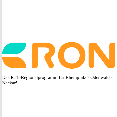
Startseite
aufrufen
Das RTL-Regionalprogramm für Rheinpfalz - Odenwald -
Neckar!
DSGVO
bei
heyData